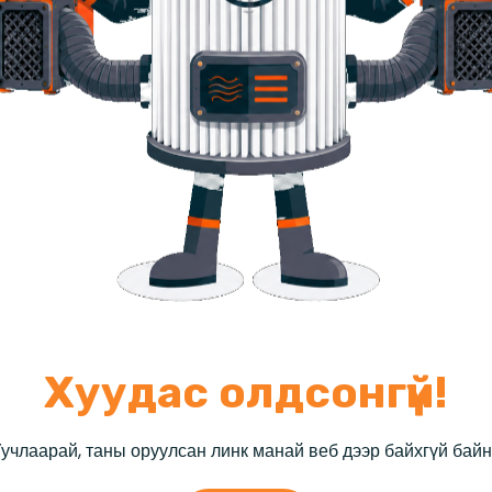
Хуудас олдсонгүй!
учлаарай, таны оруулсан линк манай веб дээр байхгүй бай