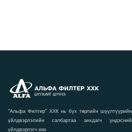
“Альфа Филтер” ХХК нь бүх төрлийн шүүлтүүрийн
үйлдвэрлэлийн салбартаа анхдагч үндэсний
үйлдвэрлэгч юм.