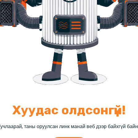
Хуудас олдсонгүй!
учлаарай, таны оруулсан линк манай веб дээр байхгүй бай