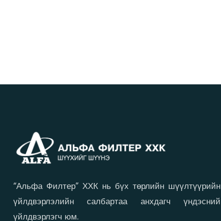
“Альфа Филтер” ХХК нь бүх төрлийн шүүлтүүрийн
үйлдвэрлэлийн салбартаа анхдагч үндэсний
үйлдвэрлэгч юм.